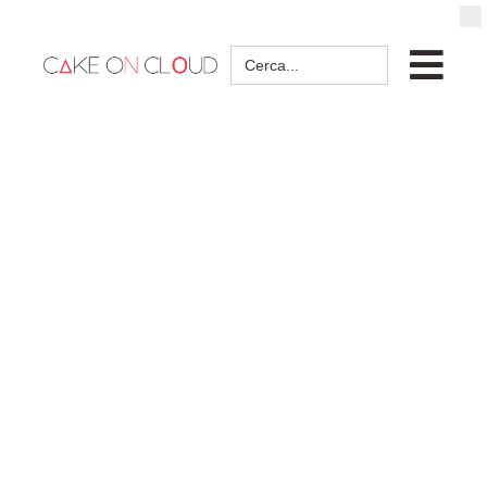
Search
for: