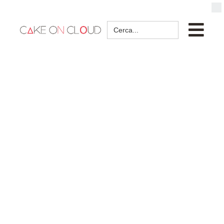
Search
for: