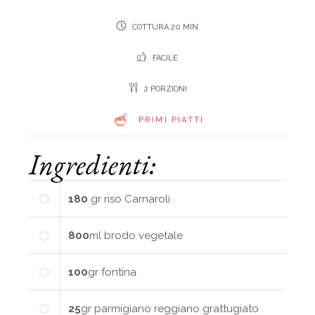
COTTURA 20 MIN
FACILE
2 PORZIONI
PRIMI PIATTI
Ingredienti:
180
gr
riso Carnaroli
800
ml
brodo vegetale
100
gr
fontina
25
gr
parmigiano reggiano grattugiato