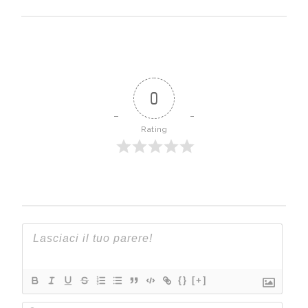
0
Rating
{}
[+]