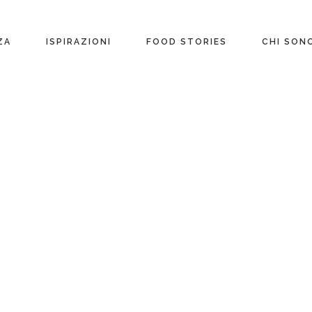
ente
ZA
ISPIRAZIONI
FOOD STORIES
CHI SON
riane
Ricette per Ingrediente
e
Ricette per ogni
occasione
glutine
Menu Completi
attosio
Consigli
Video ricette
Ultime ricette