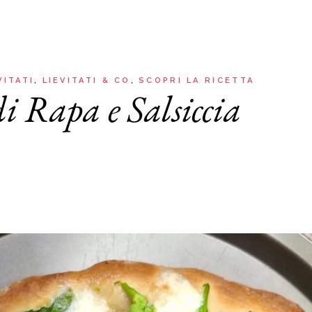
Aria
Bevande
Raccolte
Sughi, salse, creme e
basi
Ricette tipiche regionali
Ricette con Friggitrice ad
Ricette dal Mondo
VITATI
LIEVITATI & CO
SCOPRI LA RICETTA
Aria
i Rapa e Salsiccia
Raccolte
Ricette tipiche regionali
Ricette dal Mondo