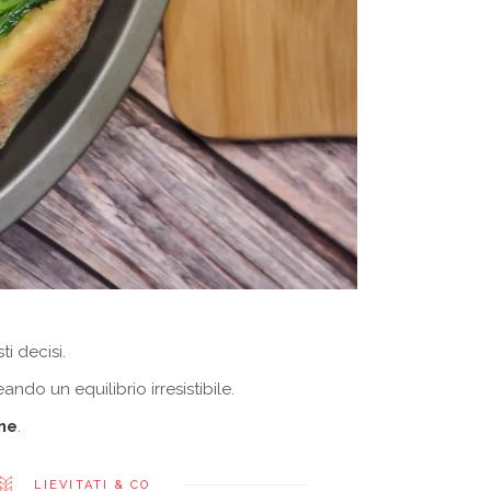
ti decisi.
eando un equilibrio irresistibile.
one
.
LIEVITATI & CO