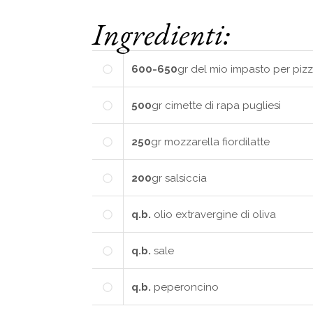
Ingredienti:
600-650
gr
del mio impasto per pizz
500
gr
cimette di rapa pugliesi
250
gr
mozzarella fiordilatte
200
gr
salsiccia
q.b.
olio extravergine di oliva
q.b.
sale
q.b.
peperoncino