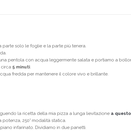
parte solo le foglie e la parte più tenera.
da.
una pentola con acqua leggermente salata e portiamo a bollor
 circa
5 minuti
.
ua fredda per mantenere il colore vivo e brillante.
guendo la ricetta della mia pizza a lunga lievitazione
a questo
a potenza, 250° modalità statica.
piano infarinato. Dividiamo in due panetti.