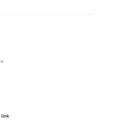
e.
 link
.