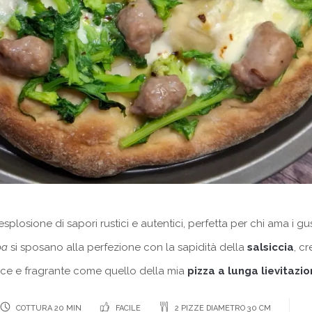
esplosione di sapori rustici e autentici, perfetta per chi ama i gus
pa
si sposano alla perfezione con la sapidità della
salsiccia
, cr
ice e fragrante come quello della mia
pizza a lunga lievitazi
COTTURA 20 MIN
FACILE
2 PIZZE DIAMETRO 30 CM