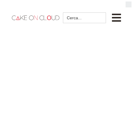
Search
for: