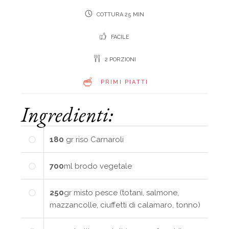
COTTURA 25 MIN
FACILE
2 PORZIONI
PRIMI PIATTI
Ingredienti:
180
gr
riso Carnaroli
700
ml
brodo vegetale
250
gr
misto pesce (totani, salmone,
mazzancolle, ciuffetti di calamaro, tonno)