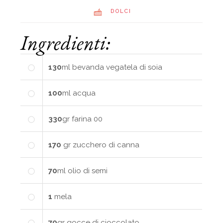
DOLCI
Ingredienti:
130
ml
bevanda vegatela di soia
100
ml
acqua
330
gr
farina 00
170
gr
zucchero di canna
70
ml
olio di semi
1
mela
70
gr
gocce di cioccolato