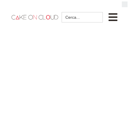
Search
for: