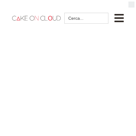
Search
for: