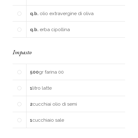
q.b.
olio extravergine di oliva
q.b.
erba cipollina
Impasto
500
gr
farina 00
1
litro
latte
2
cucchiai
olio di semi
1
cucchiaio
sale