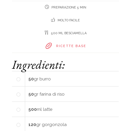
PREPARAZIONE 5 MIN
MOLTO FACILE
500 ML BESCIAMELLA
RICETTE BASE
Ingredienti:
50
gr
burro
50
gr
farina di riso
500
ml
latte
120
gr
gorgonzola