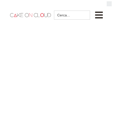
Search
for: