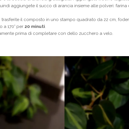
di aggiungete il succo di arancia insieme alle polveri: farina di
 trasferite il composto in uno stampo quadrato da 22 cm, foder
to a 170° per
20 minuti
.
tamente prima di completare con dello zucchero a velo.