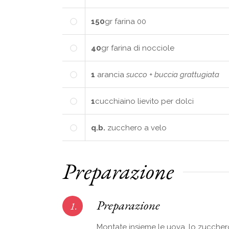
150
gr
farina 00
40
gr
farina di nocciole
1
arancia
succo + buccia grattugiata
1
cucchiaino
lievito per dolci
q.b.
zucchero a velo
Preparazione
Preparazione
1.
Montate insieme le uova, lo zucchero 