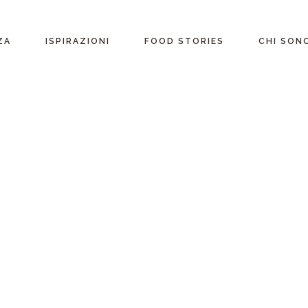
ente
ZA
ISPIRAZIONI
FOOD STORIES
CHI SON
riane
Ricette per Ingrediente
e
Ricette per ogni
occasione
glutine
Menu Completi
attosio
Consigli
Video ricette
Ultime ricette