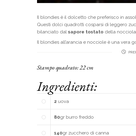
Il blondies è il dolcetto che preferisco in ass
Questi dolci quadrotti cosparsi di leggero zuc
bilanciato dal
sapore tostato
della nocciola
Il blondies all’arancia e nocciole è una vera 
PREP
Stampo quadrato: 22 cm
Ingredienti:
2
uova
80
gr
burro freddo
140
gr
zucchero di canna