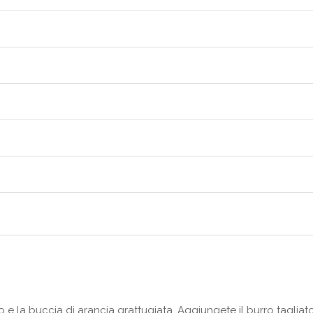
e la buccia di arancia grattugiata. Aggiungete il burro tagliato