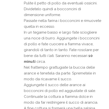
Pulite il petto di pollo da eventuali ossicini.
Dividetelo quindi a bocconcini di
dimensione uniforme.
Passate nella farina i bocconcini e rimuovete
quella in eccesso.
In un tegame basso e largo fate sciogliere
una noce di burro. Aggiungete i bocconcini
di pollo e fate cuocere a fiamma vivace,
girandoli di tanto in tanto. Fate rosolare per
bene da tutti i lati. Saranno necessari
10
minuti
circa.
Nel frattempo grattugiate la buccia delle
arance e tenetela da parte. Spremetele in
modo da ricavarne il succo.
Aggiungete il succo delle arance ai
bocconcini di pollo ed aggiustate di sale.
Continuate la cottura a fiamma dolce in
modo da far restringere il succo di arancia.
A fine cottura si formerà una bella salsina