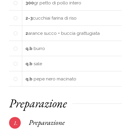
300
gr
petto di pollo intero
2-3
cucchiai
farina di riso
2
arance
succo + buccia grattugiata
q.b
burro
q.b
sale
q.b
pepe nero macinato
Preparazione
Preparazione
1.