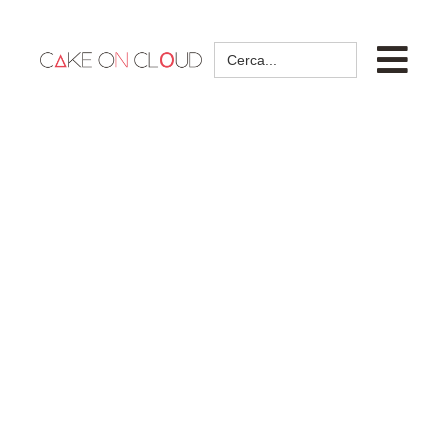
Search
for: