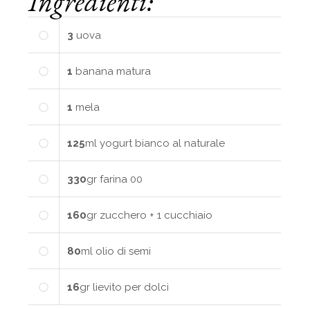
Ingredienti:
3
uova
1
banana
matura
1
mela
125
ml
yogurt bianco al naturale
330
gr
farina 00
160
gr
zucchero + 1 cucchiaio
80
ml
olio di semi
16
gr
lievito per dolci