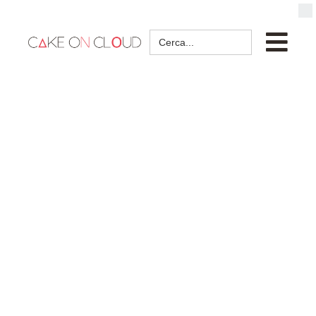
Search
for: