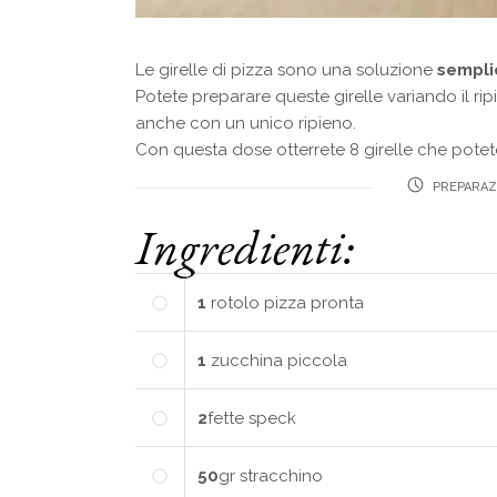
Le girelle di pizza sono una soluzione
sempli
Potete preparare queste girelle variando il rip
anche con un unico ripieno.
Con questa dose otterrete 8 girelle che pote
PREPARAZ
Ingredienti:
1
rotolo pizza pronta
1
zucchina piccola
2
fette
speck
50
gr
stracchino