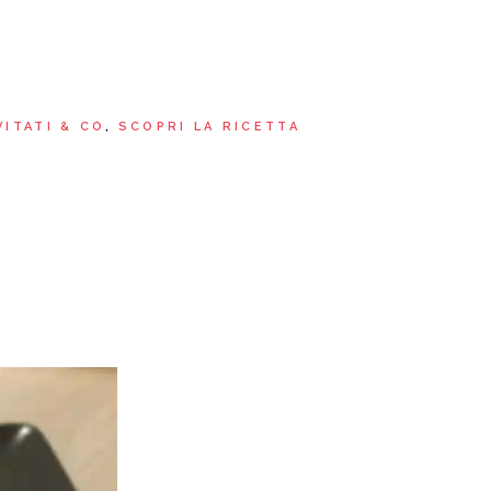
Aria
Bevande
Raccolte
Sughi, salse, creme e
basi
Ricette tipiche regionali
Ricette con Friggitrice ad
Ricette dal Mondo
VITATI & CO
SCOPRI LA RICETTA
Aria
Raccolte
Ricette tipiche regionali
Ricette dal Mondo