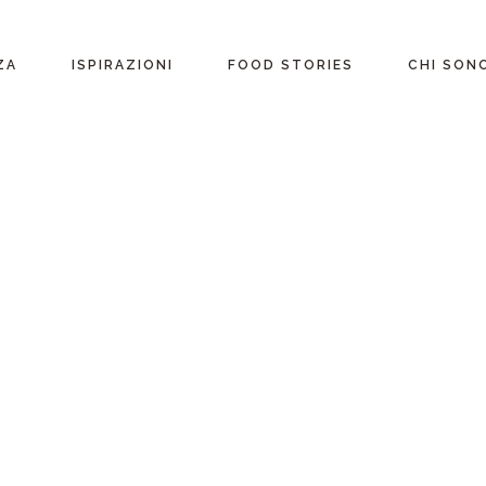
ente
ZA
ISPIRAZIONI
FOOD STORIES
CHI SON
riane
Ricette per Ingrediente
e
Ricette per ogni
occasione
glutine
Menu Completi
attosio
Consigli
Video ricette
Ultime ricette