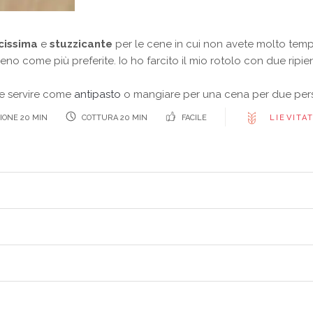
cissima
e
stuzzicante
per le cene in cui non avete molto temp
ieno come più preferite. Io ho farcito il mio rotolo con due ripie
te servire come
antipasto
o mangiare per una cena per due per
IONE 20 MIN
COTTURA 20 MIN
FACILE
LIEVITAT