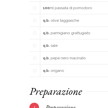
100
ml
passata di pomodoro
q.b.
olive taggiasche
q.b.
parmigiano grattugiato
q.b.
sale
q.b.
pepe nero macinato
q.b.
origano
Preparazione
Preparazione
1.