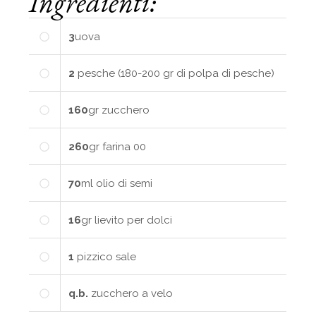
Ingredienti:
3
uova
2
pesche (180-200 gr di polpa di pesche)
160
gr
zucchero
260
gr
farina 00
70
ml
olio di semi
16
gr
lievito per dolci
1
pizzico
sale
q.b.
zucchero a velo