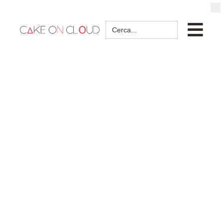
Search
for: