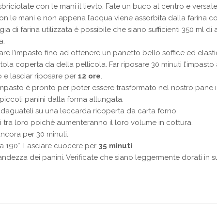
 sbriciolate con le mani il lievto. Fate un buco al centro e versa
n le mani e non appena l’acqua viene assorbita dalla farina co
a di farina utilizzata è possibile che siano sufficienti 350 ml 
a.
are l’impasto fino ad ottenere un panetto bello soffice ed elasti
tola coperta da della pellicola. Far riposare 30 minuti l’impast
ro e lasciar riposare per
12 ore
.
 impasto è pronto per poter essere trasformato nel nostro pane i
piccoli panini dalla forma allungata.
adaguateli su una leccarda ricoperta da carta forno.
i tra loro poichè aumenteranno il loro volume in cottura.
 ancora per 30 minuti.
a 190°. Lasciare cuocere per
35 minuti
.
ndezza dei panini. Verificate che siano leggermente dorati in sup