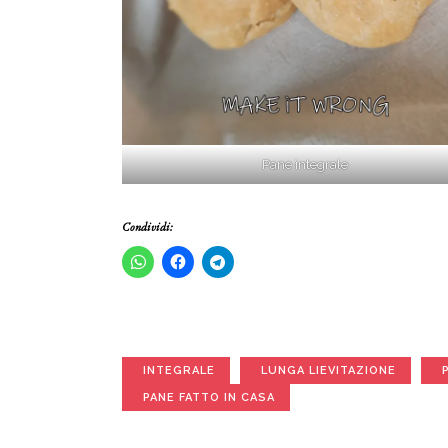
Pane integrale
Condividi:
INTEGRALE
LUNGA LIEVITAZIONE
PANE FATTO IN CASA