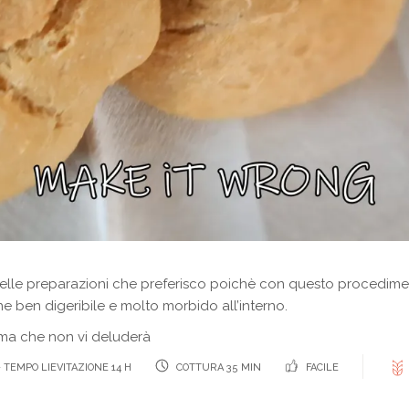
delle preparazioni che preferisco poichè con questo procedime
e ben digeribile e molto morbido all’interno.
 ma che non vi deluderà
 TEMPO LIEVITAZIONE 14 H
COTTURA 35 MIN
FACILE