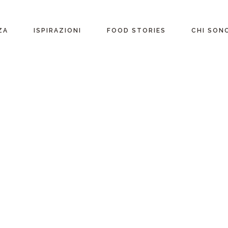
ente
ZA
ISPIRAZIONI
FOOD STORIES
CHI SON
riane
Ricette per Ingrediente
e
Ricette per ogni
occasione
glutine
Menu Completi
attosio
Consigli
Video ricette
Ultime ricette