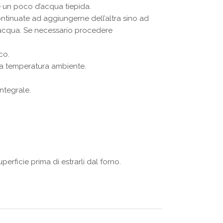
te un poco d’acqua tiepida.
ntinuate ad aggiungerne dell’altra sino ad
di acqua. Se necessario procedere
co.
o a temperatura ambiente.
ntegrale.
erficie prima di estrarli dal forno.