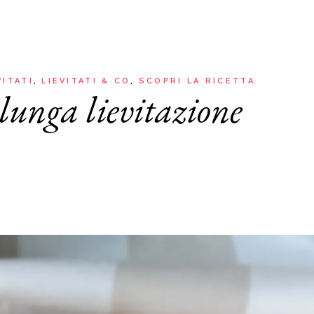
Aria
Bevande
Raccolte
Sughi, salse, creme e
basi
Ricette tipiche regionali
Ricette con Friggitrice ad
Ricette dal Mondo
VITATI
LIEVITATI & CO
SCOPRI LA RICETTA
Aria
 lunga lievitazione
Raccolte
Ricette tipiche regionali
Ricette dal Mondo