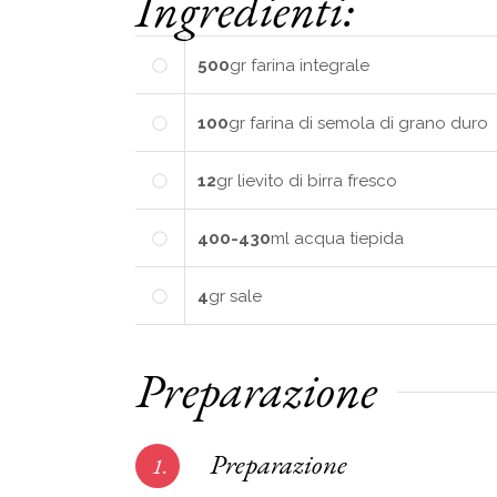
Ingredienti:
500
gr
farina integrale
100
gr
farina di semola di grano duro
12
gr
lievito di birra fresco
400-430
ml
acqua tiepida
4
gr
sale
Preparazione
Preparazione
1.