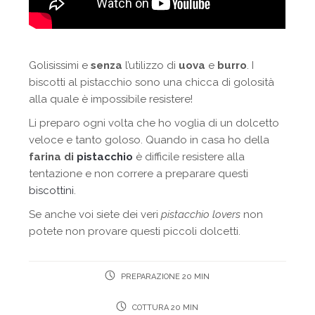
Golisissimi e
senza
l’utilizzo di
uova
e
burro
. I
biscotti al pistacchio sono una chicca di golosità
alla quale è impossibile resistere!
Li preparo ogni volta che ho voglia di un dolcetto
veloce e tanto goloso. Quando in casa ho della
farina di
pistacchio
è difficile resistere alla
tentazione e non correre a preparare questi
biscottini
.
Se anche voi siete dei veri
pistacchio lovers
non
potete non provare questi piccoli dolcetti.
PREPARAZIONE 20 MIN
COTTURA 20 MIN