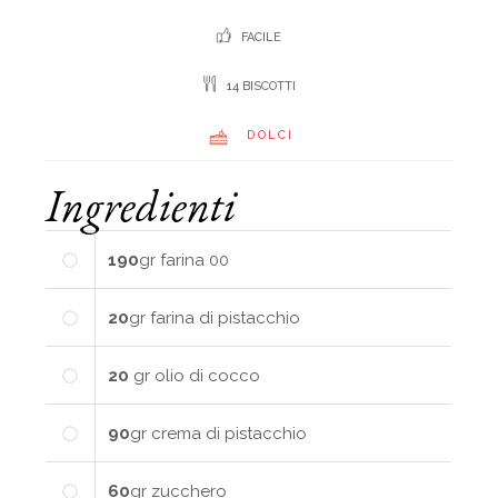
FACILE
14 BISCOTTI
DOLCI
Ingredienti
190
gr
farina 00
20
gr
farina di pistacchio
20
gr
olio di cocco
90
gr
crema di pistacchio
60
gr
zucchero