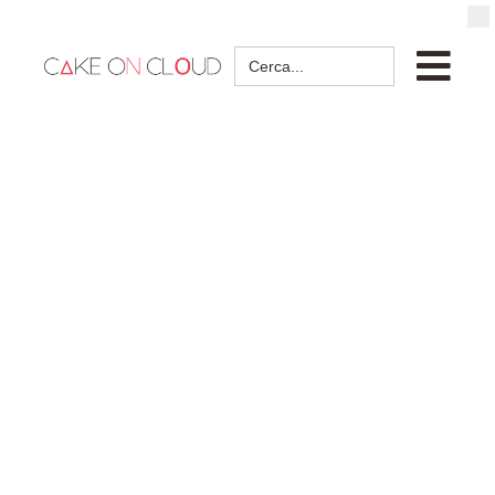
Search
for: