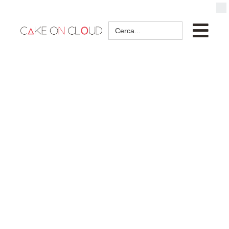
Search
for: