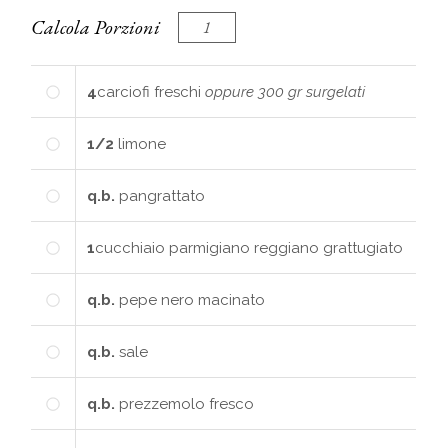
Calcola Porzioni
4
carciofi
freschi
oppure 300 gr surgelati
1/2
limone
q.b.
pangrattato
1
cucchiaio
parmigiano reggiano grattugiato
q.b.
pepe nero macinato
q.b.
sale
q.b.
prezzemolo fresco