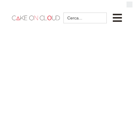
Search
for: