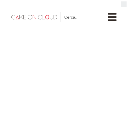
Search
for: