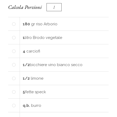
Calcola Porzioni
180
gr
riso Arborio
1
litro
Brodo vegetale
4
carciofi
1/2
bicchiere
vino bianco secco
1/2
limone
5
fette
speck
q.b.
burro