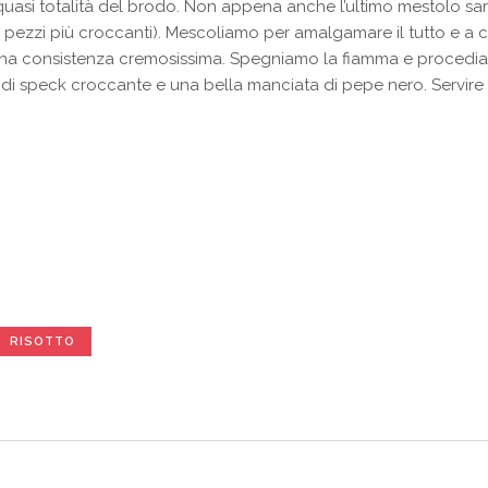
a quasi totalità del brodo. Non appena anche l’ultimo mestolo sa
 pezzi più croccanti). Mescoliamo per amalgamare il tutto e a c
na consistenza cremosissima. Spegniamo la fiamma e procedia
i speck croccante e una bella manciata di pepe nero. Servire 
RISOTTO