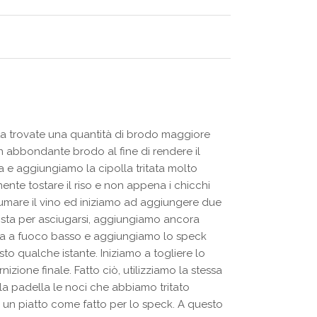
ta trovate una quantità di brodo maggiore
 in abbondante brodo al fine di rendere il
a e aggiungiamo la cipolla tritata molto
nte tostare il riso e non appena i chicchi
umare il vino ed iniziamo ad aggiungere due
o sta per asciugarsi, aggiungiamo ancora
la a fuoco basso e aggiungiamo lo speck
to qualche istante. Iniziamo a togliere lo
ione finale. Fatto ciò, utilizziamo la stessa
la padella le noci che abbiamo tritato
 un piatto come fatto per lo speck. A questo