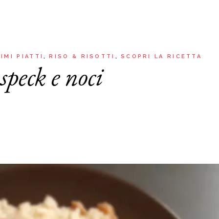
Aria
Bevande
Raccolte
Sughi, salse, creme e
basi
Ricette tipiche regionali
Ricette con Friggitrice ad
Ricette dal Mondo
IMI PIATTI
RISO & RISOTTI
SCOPRI LA RICETTA
Aria
speck e noci
Raccolte
Ricette tipiche regionali
Ricette dal Mondo