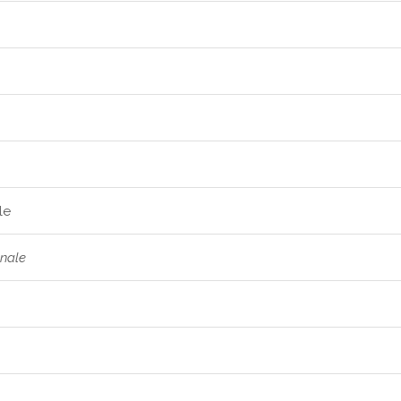
le
nale