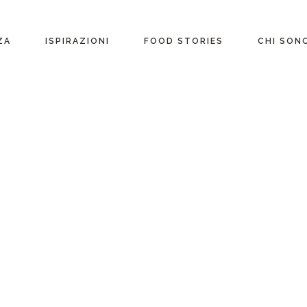
ente
ZA
ISPIRAZIONI
FOOD STORIES
CHI SON
riane
Ricette per Ingrediente
e
Ricette per ogni
occasione
glutine
Menu Completi
attosio
Consigli
Video ricette
Ultime ricette