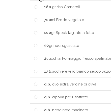
180
gr
riso Carnaroli
700
ml
Brodo vegetale
100
gr
Speck tagliato a fette
50
gr
noci sgusciate
2
cucchiai
Formaggio fresco spalmabi
1/2
bicchiere
vino bianco secco
opzio
q.b.
olio extra vergine di oliva
q.b.
cipolla per il soffritto
q.b.
pepe nero macinato