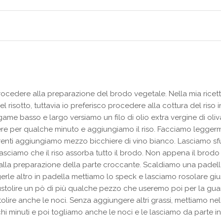
cedere alla preparazione del brodo vegetale. Nella mia ricet
el risotto, tuttavia io preferisco procedere alla cottura del riso
ame basso e largo versiamo un filo di olio extra vergine di oliv
re per qualche minuto e aggiungiamo il riso. Facciamo leggerme
renti aggiungiamo mezzo bicchiere di vino bianco. Lasciamo sf
asciamo che il riso assorba tutto il brodo. Non appena il brod
alla preparazione della parte croccante. Scaldiamo una padel
gerle altro in padella mettiamo lo speck e lasciamo rosolare gius
olire un pò di più qualche pezzo che useremo poi per la guarniz
lire anche le noci. Senza aggiungere altri grassi, mettiamo nel
 minuti e poi togliamo anche le noci e le lasciamo da parte in