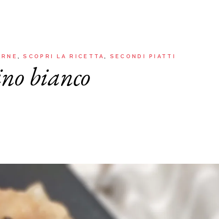
Aria
Bevande
Raccolte
Sughi, salse, creme e
basi
Ricette tipiche regionali
Ricette con Friggitrice ad
Ricette dal Mondo
ARNE
SCOPRI LA RICETTA
SECONDI PIATTI
Aria
vino bianco
Raccolte
Ricette tipiche regionali
Ricette dal Mondo