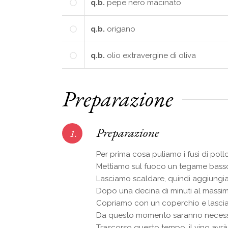
q.b.
pepe nero macinato
q.b.
origano
q.b.
olio extravergine di oliva
Preparazione
Preparazione
1.
Per prima cosa puliamo i fusi di po
Mettiamo sul fuoco un tegame basso e
Lasciamo scaldare, quindi aggiungiamo
Dopo una decina di minuti al massim
Copriamo con un coperchio e lasciam
Da questo momento saranno neces
Trascorso questo tempo, il vino avr