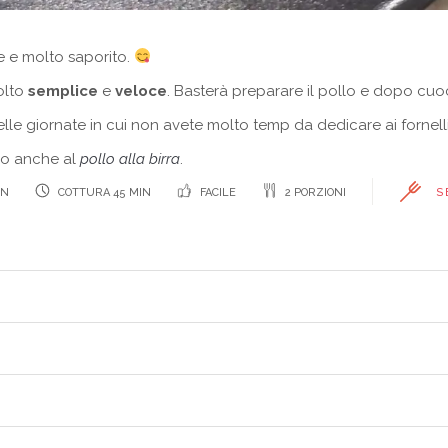
e e molto saporito.
olto
semplice
e
veloce
. Basterà preparare il pollo e dopo cuo
le giornate in cui non avete molto temp da dedicare ai fornelli
hio anche al
pollo alla birra
.
IN
COTTURA 45 MIN
FACILE
2 PORZIONI
S