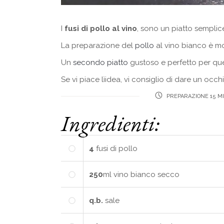
I
fusi di pollo al vino
, sono un piatto semplic
La preparazione del
pollo
al vino bianco è m
Un
secondo piatto
gustoso e perfetto per quel
Se vi piace lìidea, vi consiglio di dare un occ
PREPARAZIONE 15 M
Ingredienti:
4
fusi di pollo
250
ml
vino bianco secco
q.b.
sale