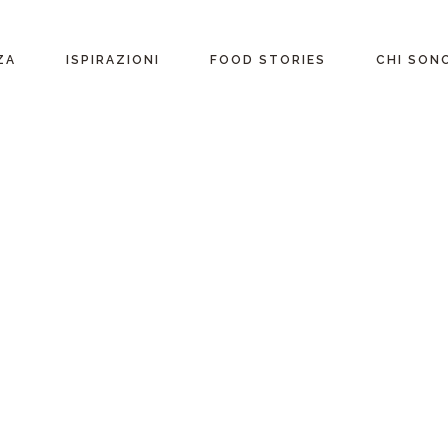
ente
ZA
ISPIRAZIONI
FOOD STORIES
CHI SON
riane
Ricette per Ingrediente
e
Ricette per ogni
occasione
glutine
Menu Completi
attosio
Consigli
Video ricette
Ultime ricette