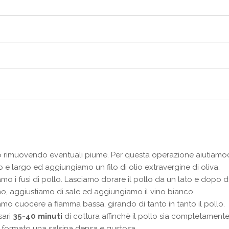
llo rimuovendo eventuali piume. Per questa operazione aiutiamo
 largo ed aggiungiamo un filo di olio extravergine di oliva.
 i fusi di pollo. Lasciamo dorare il pollo da un lato e dopo dal
o, aggiustiamo di sale ed aggiungiamo il vino bianco.
o cuocere a fiamma bassa, girando di tanto in tanto il pollo.
sari
35-40 minuti
di cottura affinchè il pollo sia completamente
à formato una salsina densa e gustosa.