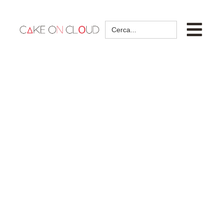
Search
for: