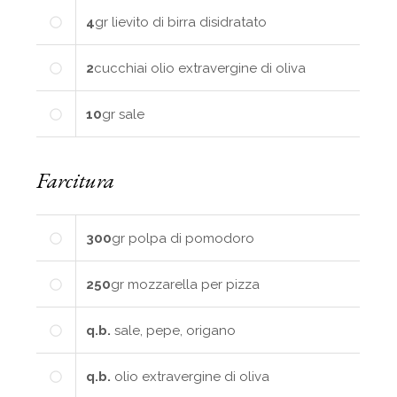
4
gr
lievito di birra disidratato
2
cucchiai
olio extravergine di oliva
10
gr
sale
Farcitura
300
gr
polpa di pomodoro
250
gr
mozzarella per pizza
q.b.
sale, pepe, origano
q.b.
olio extravergine di oliva