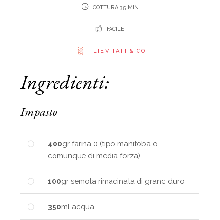
COTTURA 35 MIN
FACILE
LIEVITATI & CO
Ingredienti:
Impasto
400
gr
farina 0 (tipo manitoba o
comunque di media forza)
100
gr
semola rimacinata di grano duro
350
ml
acqua