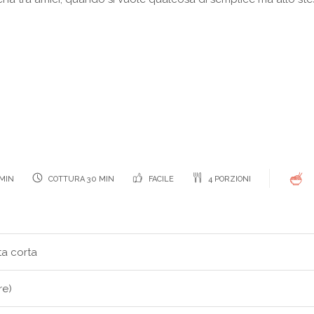
MIN
COTTURA 30 MIN
FACILE
4 PORZIONI
ta corta
re)