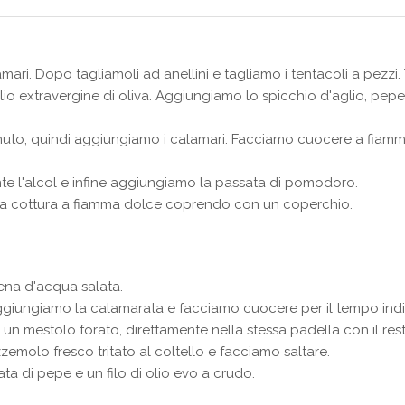
ari. Dopo tagliamoli ad anellini e tagliamo i tentacoli a pezzi
 olio extravergine di oliva. Aggiungiamo lo spicchio d'aglio, 
to, quindi aggiungiamo i calamari. Facciamo cuocere a fiamma 
 l'alcol e infine aggiungiamo la passata di pomodoro.
la cottura a fiamma dolce coprendo con un coperchio.
ena d'acqua salata.
ggiungiamo la calamarata e facciamo cuocere per il tempo indi
n mestolo forato, direttamente nella stessa padella con il resto
molo fresco tritato al coltello e facciamo saltare.
 di pepe e un filo di olio evo a crudo.