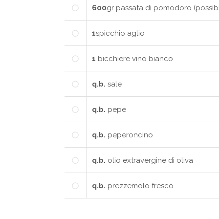
600
gr
passata di pomodoro (possibi
1
spicchio
aglio
1
bicchiere vino bianco
q.b.
sale
q.b.
pepe
q.b.
peperoncino
q.b.
olio extravergine di oliva
q.b.
prezzemolo fresco