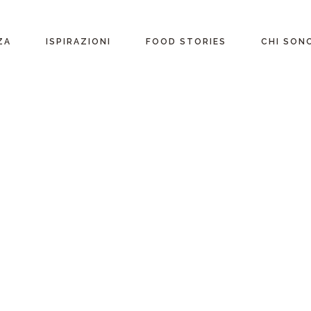
ente
ZA
ISPIRAZIONI
FOOD STORIES
CHI SON
riane
Ricette per Ingrediente
e
Ricette per ogni
occasione
glutine
Menu Completi
attosio
Consigli
Video ricette
Ultime ricette