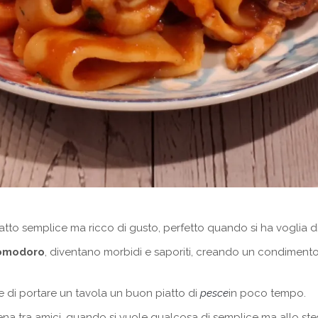
tto semplice ma ricco di gusto, perfetto quando si ha voglia di
pomodoro
, diventano morbidi e saporiti, creando un condimento
te di portare un tavola un buon piatto di
pesce
in poco tempo.
ena tra amici, quando si vuole qualcosa di semplice ma allo st