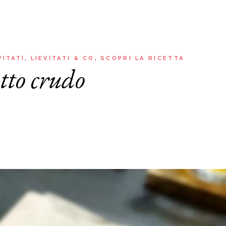
Aria
Bevande
Raccolte
Sughi, salse, creme e
basi
Ricette tipiche regionali
Ricette con Friggitrice ad
Ricette dal Mondo
VITATI
LIEVITATI & CO
SCOPRI LA RICETTA
Aria
tto crudo
Raccolte
Ricette tipiche regionali
Ricette dal Mondo