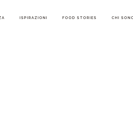
ente
ZA
ISPIRAZIONI
FOOD STORIES
CHI SON
riane
Ricette per Ingrediente
e
Ricette per ogni
occasione
glutine
Menu Completi
attosio
Consigli
Video ricette
Ultime ricette