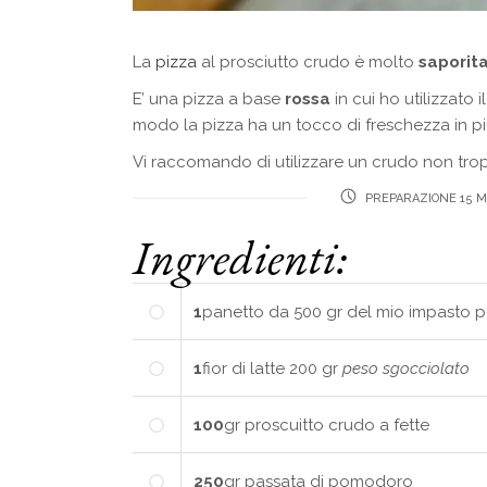
La
pizza
al prosciutto crudo è molto
saporit
E’ una pizza a base
rossa
in cui ho utilizzato 
modo la pizza ha un tocco di freschezza in pi
Vi raccomando di utilizzare un crudo non tro
PREPARAZIONE 15 M
Ingredienti:
1
panetto
da 500 gr del mio impasto pe
1
fior di latte
200 gr
peso sgocciolato
100
gr
proscuitto crudo a fette
250
gr
passata di pomodoro