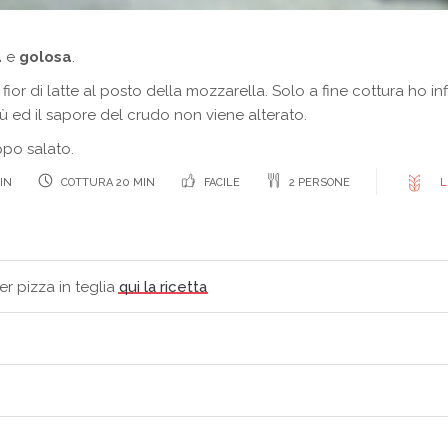
a
e
golosa
.
il fior di latte al posto della mozzarella. Solo a fine cottura ho i
ù ed il sapore del crudo non viene alterato.
ppo salato.
IN
COTTURA 20 MIN
FACILE
2 PERSONE
L
r pizza in teglia
qui la ricetta