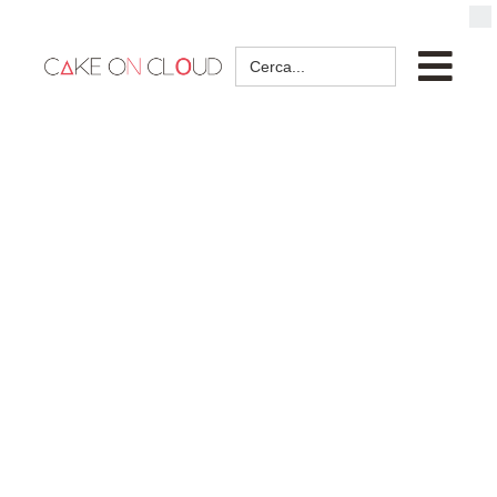
Search
for: