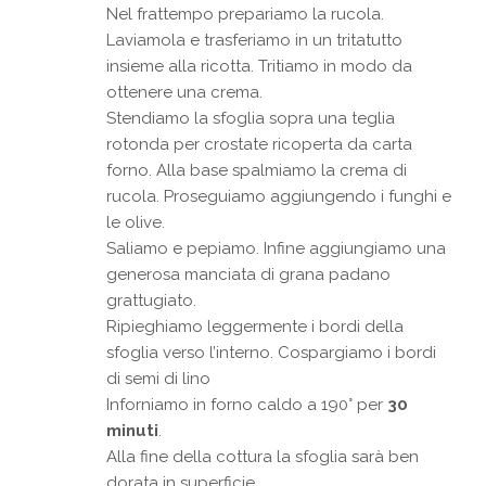
Nel frattempo prepariamo la rucola.
Laviamola e trasferiamo in un tritatutto
insieme alla ricotta. Tritiamo in modo da
ottenere una crema.
Stendiamo la sfoglia sopra una teglia
rotonda per crostate ricoperta da carta
forno. Alla base spalmiamo la crema di
rucola. Proseguiamo aggiungendo i funghi e
le olive.
Saliamo e pepiamo. Infine aggiungiamo una
generosa manciata di grana padano
grattugiato.
Ripieghiamo leggermente i bordi della
sfoglia verso l’interno. Cospargiamo i bordi
di semi di lino
Inforniamo in forno caldo a 190° per
30
minuti
.
Alla fine della cottura la sfoglia sarà ben
dorata in superficie.