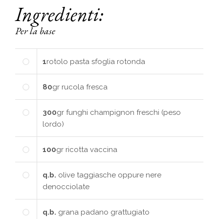
Ingredienti:
Per la base
1
rotolo
pasta sfoglia rotonda
80
gr
rucola fresca
300
gr
funghi champignon freschi (peso
lordo)
100
gr
ricotta vaccina
q.b.
olive taggiasche oppure nere
denocciolate
q.b.
grana padano grattugiato