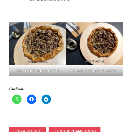
Sfoglia ai funghi e rucola
Sfoglia ai funghi e rucola
Condividi:
CENA VELOCE
FUNGHI CHAMPIGNON