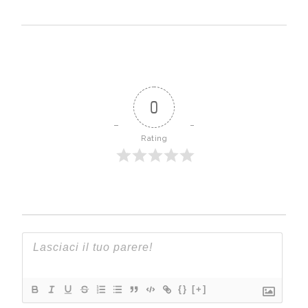
0
Rating
{}
[+]