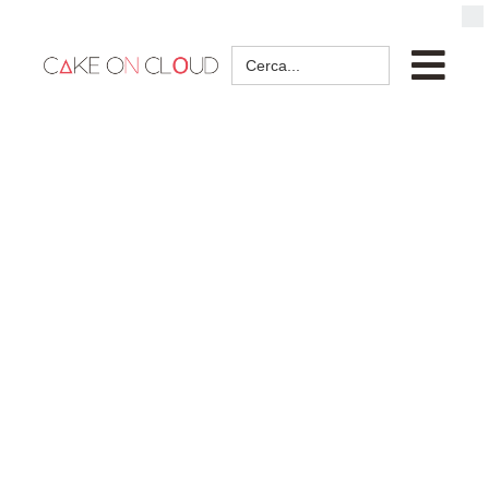
Search
for: