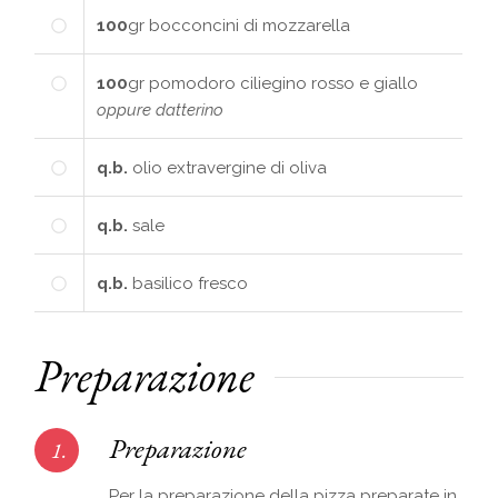
100
gr
bocconcini di mozzarella
100
gr
pomodoro ciliegino rosso e giallo
oppure datterino
q.b.
olio extravergine di oliva
q.b.
sale
q.b.
basilico fresco
Preparazione
Preparazione
1.
Per la preparazione della pizza preparate in