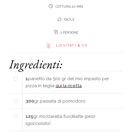
COTTURA 20 MIN
FACILE
2 PERSONE
LIEVITATI & CO
Ingredienti:
1
panetto
da 500 gr del mio impasto per
pizza in teglia
qui la ricetta
300
gr
passata di pomodoro
125
gr
mozzarella fiordilatte
(peso
sgocciolato)