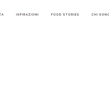
ente
ZA
ISPIRAZIONI
FOOD STORIES
CHI SON
riane
Ricette per Ingrediente
e
Ricette per ogni
occasione
glutine
Menu Completi
attosio
Consigli
Video ricette
Ultime ricette