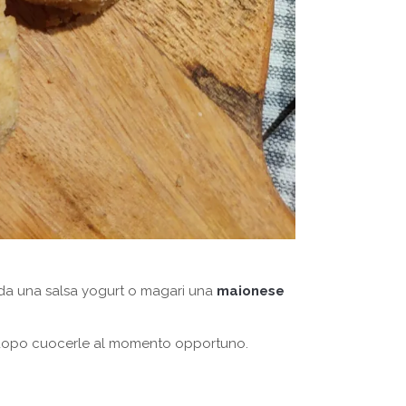
da una salsa yogurt o magari una
maionese
o e dopo cuocerle al momento opportuno.