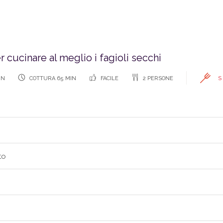
er cucinare al meglio i fagioli secchi
IN
COTTURA 65 MIN
FACILE
2 PERSONE
S
to