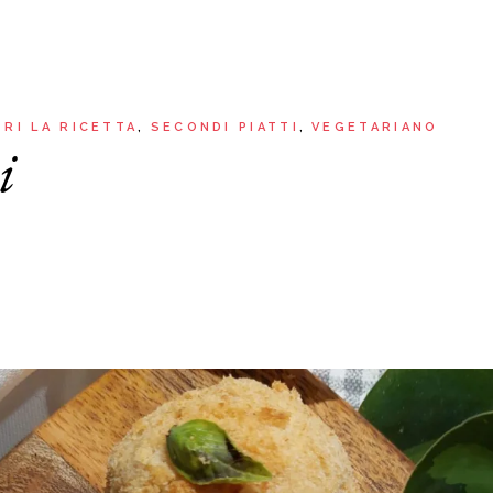
Aria
Bevande
Raccolte
Sughi, salse, creme e
basi
Ricette tipiche regionali
Ricette con Friggitrice ad
Ricette dal Mondo
RI LA RICETTA
SECONDI PIATTI
VEGETARIANO
Aria
i
Raccolte
Ricette tipiche regionali
Ricette dal Mondo