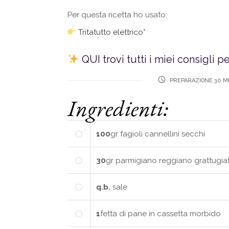
Per questa ricetta ho usato:
Tritatutto elettrico*
QUI trovi tutti i miei consigli p
PREPARAZIONE 30 M
Ingredienti:
100
gr
fagioli cannellini secchi
30
gr
parmigiano reggiano grattugia
q.b.
sale
1
fetta
di pane in cassetta morbido