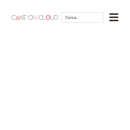
Search
for: