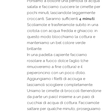
Portiamo a bollore una pentola di acqua
salata e facciamo cuocere le cimette per
pochi minuti, lasciandole leggermente
croccanti. Saranno sufficienti
4 minuti
.
Scoliamole e trasferiamole subito in una
ciotola con acqua fredda e ghiaccio: in
questo modo blocchiamo la cottura e
manteniamo un bel colore verde
brillante.
In una padella capiente facciamo
rosolare a fuoco dolce l’aglio (che
rimuoveremo a fine cottura) e il
peperoncino con un poco d’olio.
Aggiungiamo i filetti di acciuga e
lasciamoli sciogliere completamente.
Uniamo le cimette di broccoli (tenendone
da parte un paio) insieme a un paio di
cucchiai di acqua di cottura. Facciamole
saltare per qualche minuto, proseguiamo