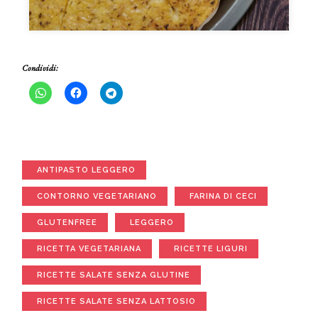
Condividi:
ANTIPASTO LEGGERO
CONTORNO VEGETARIANO
FARINA DI CECI
GLUTENFREE
LEGGERO
RICETTA VEGETARIANA
RICETTE LIGURI
RICETTE SALATE SENZA GLUTINE
RICETTE SALATE SENZA LATTOSIO