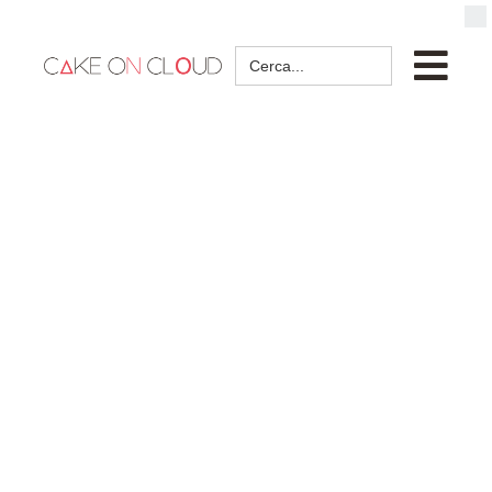
Search
for: