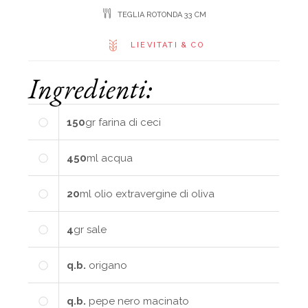
TEGLIA ROTONDA 33 CM
LIEVITATI & CO
Ingredienti:
150
gr
farina di ceci
450
ml
acqua
20
ml
olio extravergine di oliva
4
gr
sale
q.b.
origano
q.b.
pepe nero macinato