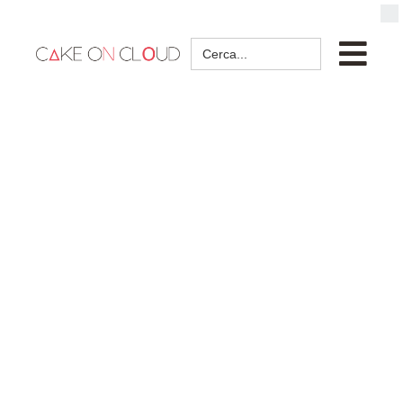
Search
for: