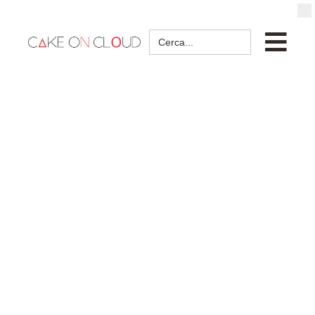
Search
for: