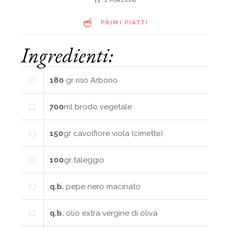
2 PORZIONI
PRIMI PIATTI
Ingredienti:
180
gr
riso Arborio
700
ml
brodo vegetale
150
gr
cavolfiore viola (cimette)
100
gr
taleggio
q.b.
pepe nero macinato
q.b.
olio extra vergine di oliva