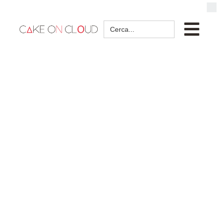
Search
for: