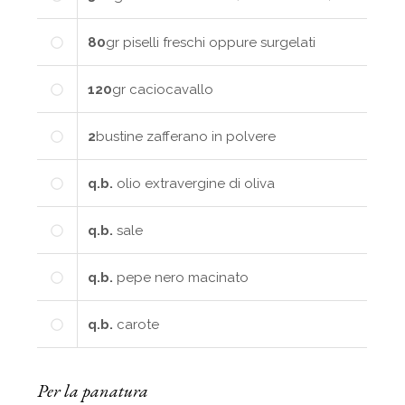
80
gr
piselli freschi oppure surgelati
120
gr
caciocavallo
2
bustine
zafferano in polvere
q.b.
olio extravergine di oliva
q.b.
sale
q.b.
pepe nero macinato
q.b.
carote
Per la panatura