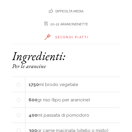
DIFFICOLTÀ MEDIA
20-22 ARANCINENETTE
SECONDI PIATTI
Ingredienti:
Per le arancine
1750
ml
brodo vegetale
600
gr
riso (tipo per arancine)
400
ml
passata di pomodoro
300
gr
carne macinata (vitello o misto)