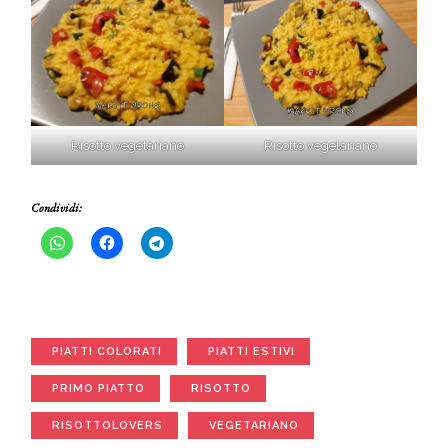
Risotto vegetariano
Risotto vegetariano
Condividi:
PIATTI COLORATI
PIATTI ESTIVI
PRIMO PIATTO
RISOTTO
RISOTTOLOVERS
VEGETARIANO