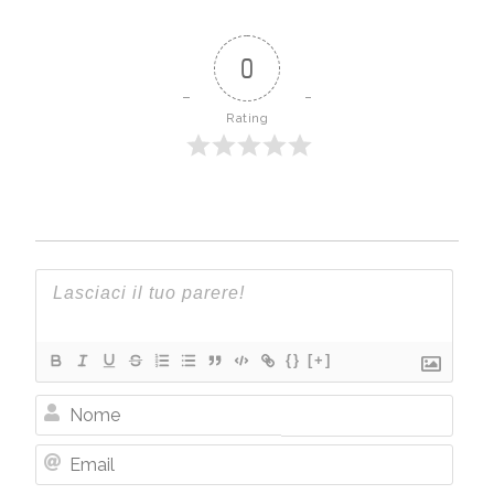
0
Rating
{}
[+]
Nome