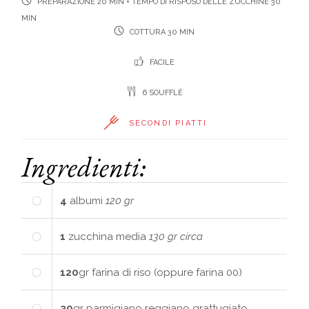
PREPARAZIONE 20 MIN + TEMPO DI RISPOSO DELLE ZUCCHINE 30
MIN
COTTURA 30 MIN
FACILE
6 SOUFFLÈ
SECONDI PIATTI
Ingredienti:
4
albumi
120 gr
1
zucchina media
130 gr circa
120
gr
farina di riso (oppure farina 00)
30
gr
parmigiano reggiano grattugiato