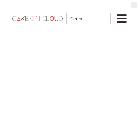
Search
for: