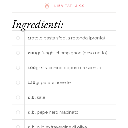
LIEVITATI & CO
Ingredienti:
1
rotolo
pasta sfoglia rotonda (pronta)
200
gr
funghi champignon (peso netto)
100
gr
stracchino oppure crescenza
120
gr
patate novelle
q.b.
sale
q.b.
pepe nero macinato
q.b.
olio extravergine di oliva