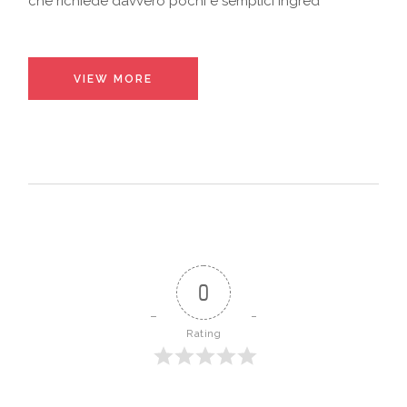
che richiede davvero pochi e semplici ingred
VIEW MORE
0
Rating