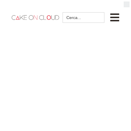
Search
for: