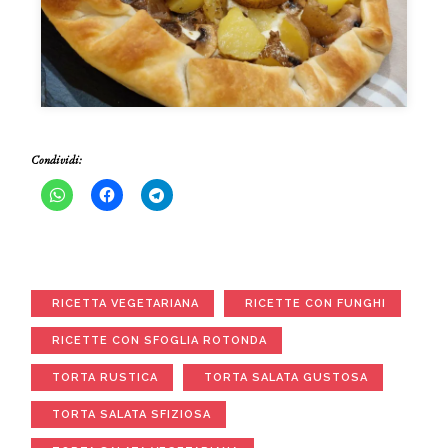
Condividi:
RICETTA VEGETARIANA
RICETTE CON FUNGHI
RICETTE CON SFOGLIA ROTONDA
TORTA RUSTICA
TORTA SALATA GUSTOSA
TORTA SALATA SFIZIOSA