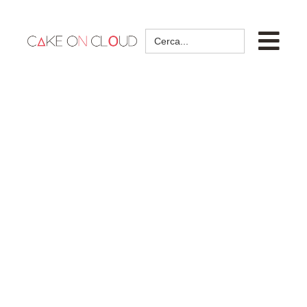
Search
for: