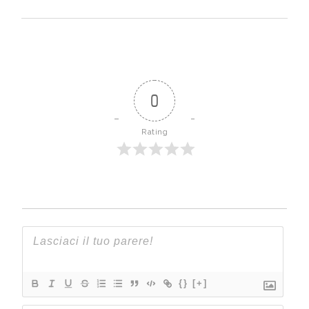
0
Rating
{}
[+]