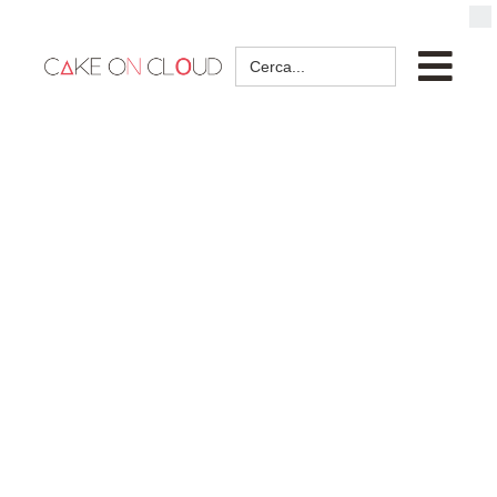
Search
for: